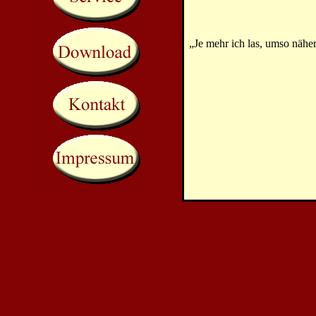
„Je mehr ich las, umso nähe